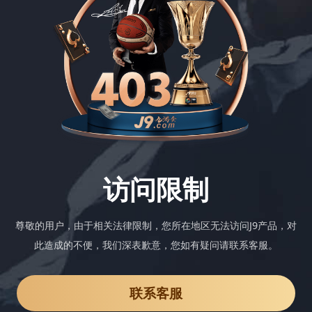
访问限制
尊敬的用户，由于相关法律限制，您所在地区无法访问J9产品，对
此造成的不便，我们深表歉意，您如有疑问请联系客服。
联系客服