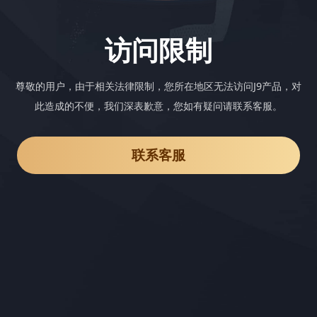
访问限制
尊敬的用户，由于相关法律限制，您所在地区无法访问J9产品，对
此造成的不便，我们深表歉意，您如有疑问请联系客服。
联系客服