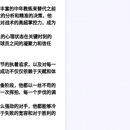
丰富的中年教练来替代之前
致的分析和精准的决策，他
对战术的高超掌控力，成为
员的心理状态在关键时刻的
球员之间的凝聚力和信任
节的执着追求，以及对每一
成功不仅仅依赖于天赋和体
备阶段，他都以一丝不苟的
一次挥拍、每一个步伐的调
么强劲的对手，他都能够冷
于失败的宽容和对于胜利的