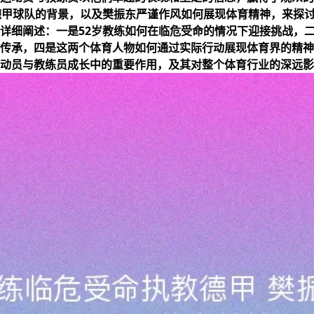
德甲球队的背景，以及樊振东严谨作风如何展现体育精神，来探
详细阐述：一是52岁教练如何在临危受命的情况下迎接挑战，
传承，四是这两个体育人物如何通过实际行动展现体育界的精神
动员与教练员成长中的重要作用，及其对整个体育行业的深远影