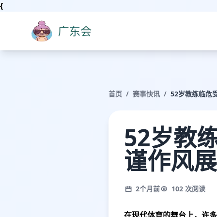
{
首页
/
赛事快讯
/
52岁教练临危
52岁教
谨作风展
2个月前
102 次阅读
在现代体育的舞台上，许多