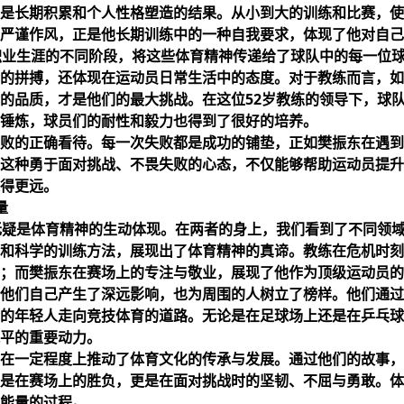
是长期积累和个人性格塑造的结果。从小到大的训练和比赛，使
严谨作风，正是他长期训练中的一种自我要求，体现了他对自己
职业生涯的不同阶段，将这些体育精神传递给了球队中的每一位
的拼搏，还体现在运动员日常生活中的态度。对于教练而言，如
的品质，才是他们的最大挑战。在这位52岁教练的领导下，球
锤炼，球员们的耐性和毅力也得到了很好的培养。
败的正确看待。每一次失败都是成功的铺垫，正如樊振东在遇到
这种勇于面对挑战、不畏失败的心态，不仅能够帮助运动员提升
得更远。
量
无疑是体育精神的生动体现。在两者的身上，我们看到了不同领
和科学的训练方法，展现出了体育精神的真谛。教练在危机时刻
；而樊振东在赛场上的专注与敬业，展现了他作为顶级运动员的
他们自己产生了深远影响，也为周围的人树立了榜样。他们通过
的年轻人走向竞技体育的道路。无论是在足球场上还是在乒乓球
平的重要动力。
在一定程度上推动了体育文化的传承与发展。通过他们的故事，
是在赛场上的胜负，更是在面对挑战时的坚韧、不屈与勇敢。体
能量的过程。