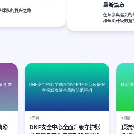
量新篇章
些球队的复兴之路
在东京奥运会的
和全面升级的竞技
6天前
1周前
精彩
DNF安全中心全面升级守护账
顶流