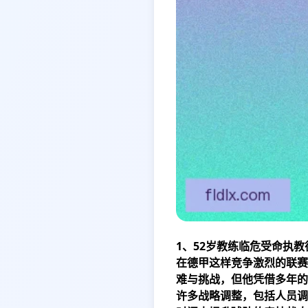
1、52岁教练临危受命执教
在德甲这样竞争激烈的联赛
难与挑战，但他凭借多年的
许多战略调整，包括人员调