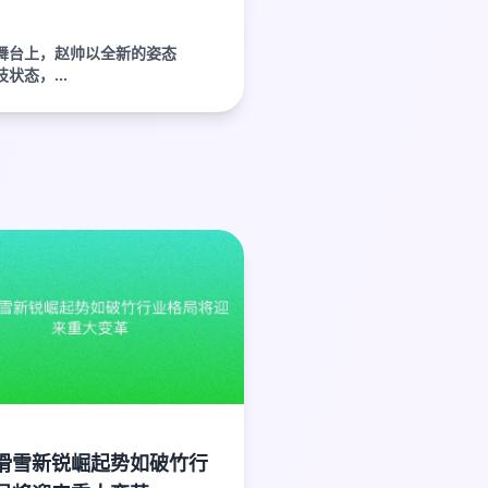
舞台上，赵帅以全新的姿态
状态，...
滑雪新锐崛起势如破竹行