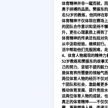
体育精神并非一蹴而就，而
勇于拼搏的品质。樊振东的
名52岁的教练，他同样在
体育精神不仅体现在赛场上
的团队合作意识和坚持不懈
升，更在心理素质上得到了
体育精神的传承还包括对失
从中汲取经验，继续前行。
活中帮助他们克服困难，走
4、体育人物展现的精神力
52岁教练和樊振东的故事
己的努力、坚韧不拔的毅力
是体育界所需要的领袖气质
两位体育人物的经历不仅对
个团队和社会，激励着更多
推动体育发展、提升竞技水
这两位体育人物的成就，也
真正的体育精神——不仅仅
赛，更是塑造人格、传递正