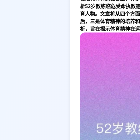
析52岁教练临危受命执教
育人物。文章将从四个方面
后，三是体育精神的培养和
析，旨在揭示体育精神在运